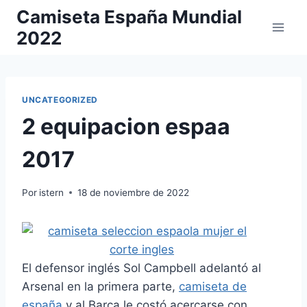
Saltar
Camiseta España Mundial
al
2022
contenido
UNCATEGORIZED
2 equipacion espaa
2017
Por
istern
18 de noviembre de 2022
El defensor inglés Sol Campbell adelantó al
Arsenal en la primera parte,
camiseta de
españa
y al Barça le costó acercarse con