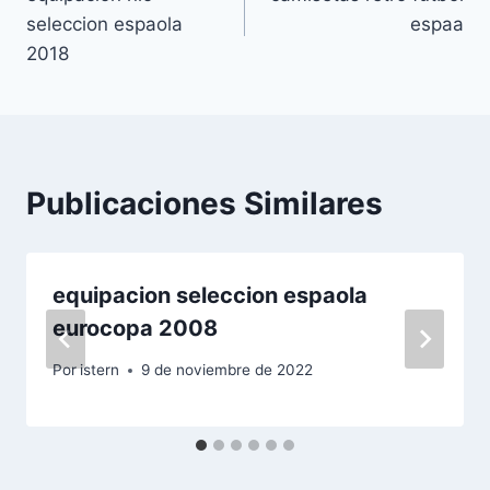
de
seleccion espaola
espaa
entradas
2018
Publicaciones Similares
equipacion seleccion espaola
eurocopa 2008
Por
istern
9 de noviembre de 2022