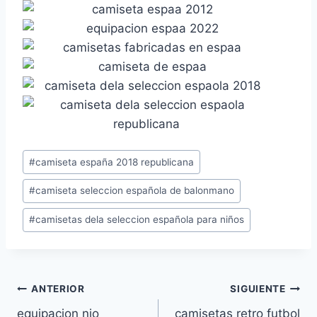
Etiquetas
#
camiseta españa 2018 republicana
de
#
camiseta seleccion española de balonmano
la
entrada:
#
camisetas dela seleccion española para niños
Navegación
ANTERIOR
SIGUIENTE
equipacion nio
camisetas retro futbol