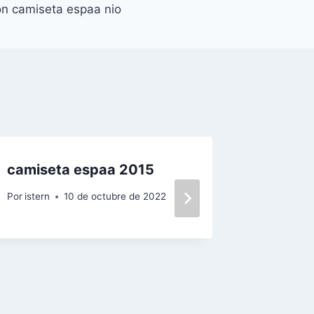
on camiseta espaa nio
camiseta espaa 2015
camiset
espaa
Por
istern
10 de octubre de 2022
Por
istern