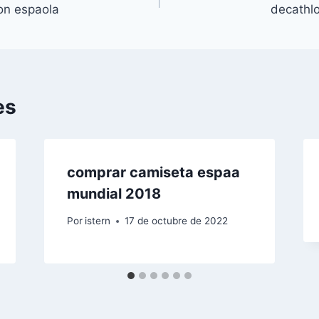
ion espaola
decathl
es
comprar camiseta espaa
mundial 2018
Por
istern
17 de octubre de 2022