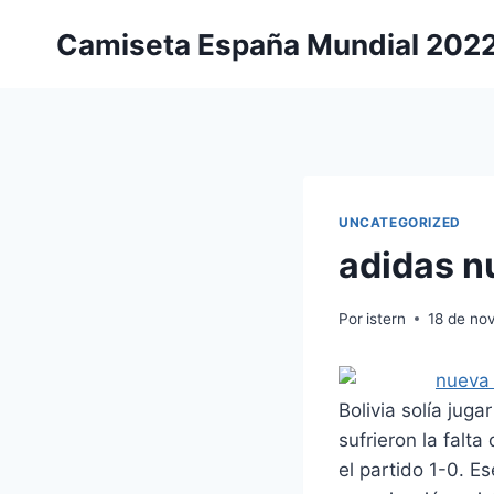
Saltar
Camiseta España Mundial 202
al
contenido
UNCATEGORIZED
adidas n
Por
istern
18 de no
Bolivia solía juga
sufrieron la falt
el partido 1-0. E