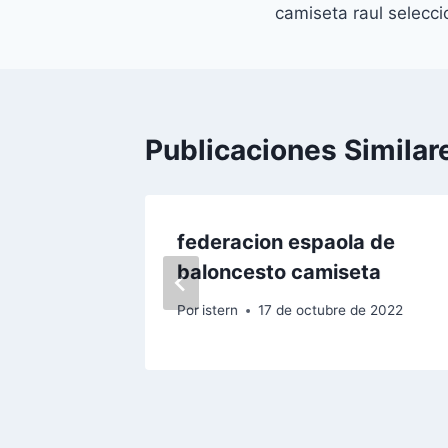
camiseta raul selecc
de
entradas
Publicaciones Similar
bol
federacion espaola de
baloncesto camiseta
 de 2022
Por
istern
17 de octubre de 2022