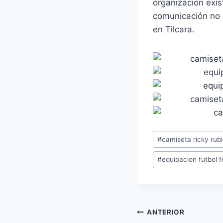
organización exis
comunicación no 
en Tilcara.
Etiquetas
#
camiseta ricky rub
de
#
equipacion futbol
la
entrada:
Navegación
ANTERIOR