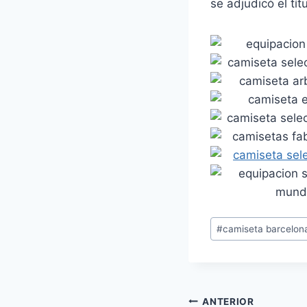
se adjudicó el t
Etiquetas
#
camiseta barcelon
de
la
entrada:
Navegación
ANTERIOR