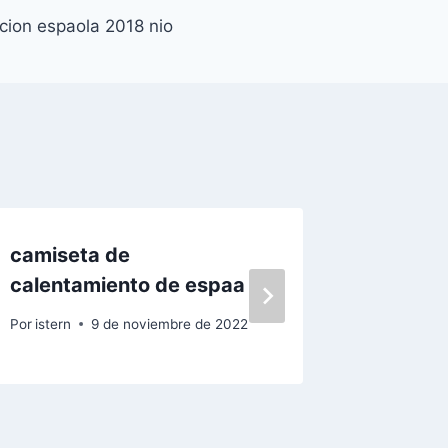
cion espaola 2018 nio
camiseta de
camise
calentamiento de espaa
Por
istern
Por
istern
9 de noviembre de 2022