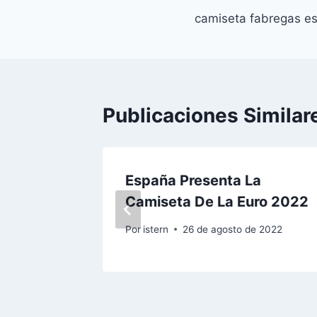
camiseta fabregas e
de
entradas
Publicaciones Similar
das
España Presenta La
Camiseta De La Euro 2022
 de 2023
Por
istern
26 de agosto de 2022