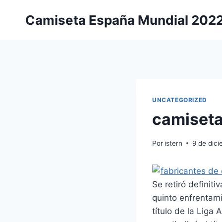
Saltar
Camiseta España Mundial 202
al
contenido
UNCATEGORIZED
camiseta
Por
istern
9 de dic
Se retiró definiti
quinto enfrentamie
título de la Liga