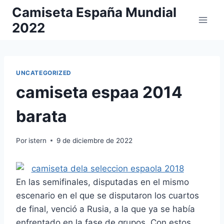
Saltar
Camiseta España Mundial
al
2022
contenido
UNCATEGORIZED
camiseta espaa 2014
barata
Por
istern
9 de diciembre de 2022
En las semifinales, disputadas en el mismo
escenario en el que se disputaron los cuartos
de final, venció a Rusia, a la que ya se había
enfrentado en la fase de grupos. Con estos