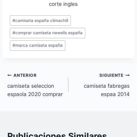
Etiquetas
#
camiseta españa climachill
de
#
comprar camiseta newells españa
la
entrada:
#
marca camiseta españa
Navegación
ANTERIOR
SIGUIENTE
camiseta seleccion
camiseta fabregas
de
espaola 2020 comprar
espaa 2014
entradas
Publicaciones Similares