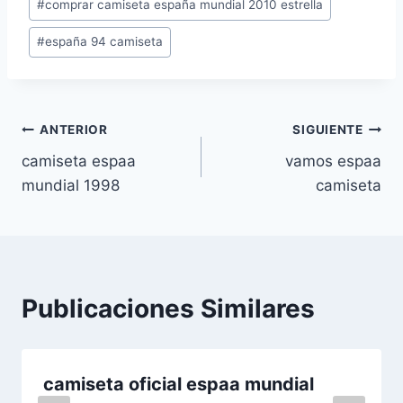
#
comprar camiseta españa mundial 2010 estrella
la
entrada:
#
españa 94 camiseta
Navegación
ANTERIOR
SIGUIENTE
camiseta espaa
vamos espaa
de
mundial 1998
camiseta
entradas
Publicaciones Similares
camiseta oficial espaa mundial