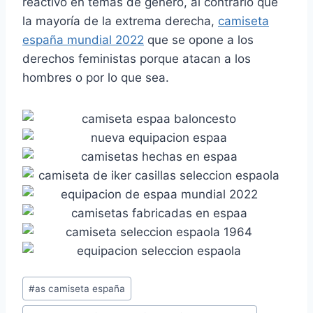
reactivo en temas de género, al contrario que
la mayoría de la extrema derecha,
camiseta
españa mundial 2022
que se opone a los
derechos feministas porque atacan a los
hombres o por lo que sea.
Etiquetas
#
as camiseta españa
de