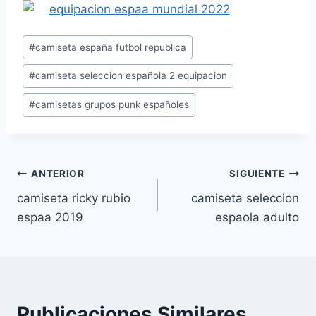
Etiquetas
#
camiseta españa futbol republica
de
#
camiseta seleccion española 2 equipacion
la
entrada:
#
camisetas grupos punk españoles
Navegación
ANTERIOR
SIGUIENTE
camiseta ricky rubio
camiseta seleccion
de
espaa 2019
espaola adulto
entradas
Publicaciones Similares