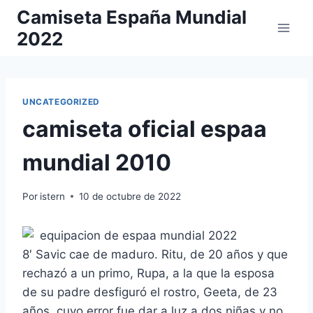
Saltar
Camiseta España Mundial
al
2022
contenido
UNCATEGORIZED
camiseta oficial espaa
mundial 2010
Por
istern
10 de octubre de 2022
8′ Savic cae de maduro. Ritu, de 20 años y que
rechazó a un primo, Rupa, a la que la esposa
de su padre desfiguró el rostro, Geeta, de 23
años, cuyo error fue dar a luz a dos niñas y no