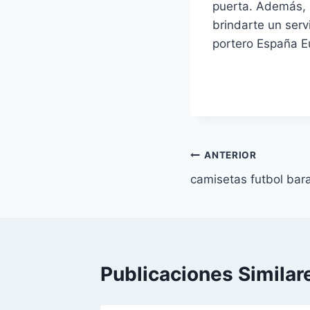
puerta. Además, n
brindarte un serv
portero España Eu
Navegación
ANTERIOR
camisetas futbol bar
de
entradas
Publicaciones Similar