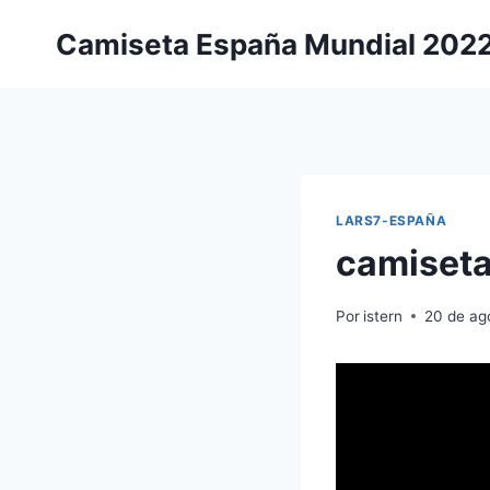
Saltar
Camiseta España Mundial 202
al
contenido
LARS7-ESPAÑA
camiseta
Por
istern
20 de ag