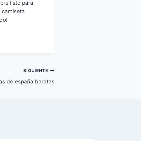
re listo para
la camiseta
do!
SIGUIENTE
as de españa baratas