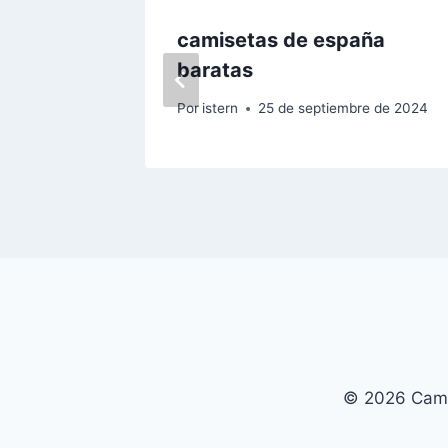
l
camisetas de españa
baratas
e de 2024
Por
istern
25 de septiembre de 2024
© 2026 Cami