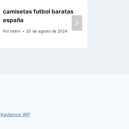
camisetas futbol baratas
camise
españa
Por
istern
Por
istern
20 de agosto de 2024
r
Kadence WP