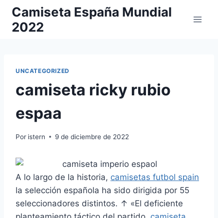
Saltar
Camiseta España Mundial
al
2022
contenido
UNCATEGORIZED
camiseta ricky rubio
espaa
Por
istern
9 de diciembre de 2022
A lo largo de la historia,
camisetas futbol spain
la selección española ha sido dirigida por 55
seleccionadores distintos. ↑ «El deficiente
planteamiento táctico del partido,
camiseta