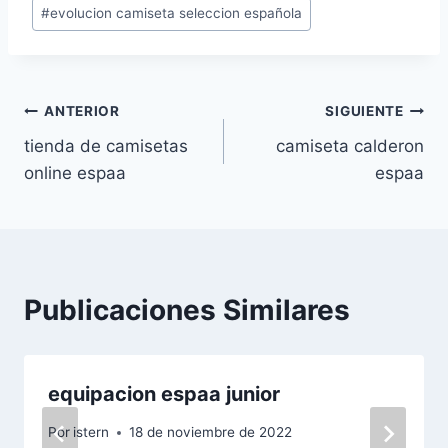
entrada:
#
evolucion camiseta seleccion española
Navegación
ANTERIOR
SIGUIENTE
tienda de camisetas
camiseta calderon
de
online espaa
espaa
entradas
Publicaciones Similares
equipacion espaa junior
Por
istern
18 de noviembre de 2022