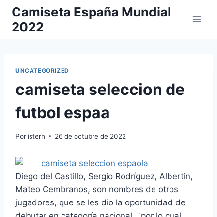
Saltar
Camiseta España Mundial
al
2022
contenido
UNCATEGORIZED
camiseta seleccion de
futbol espaa
Por
istern
26 de octubre de 2022
Diego del Castillo, Sergio Rodríguez, Albertin,
Mateo Cembranos, son nombres de otros
jugadores, que se les dio la oportunidad de
debutar en categoría nacional, `por lo cual