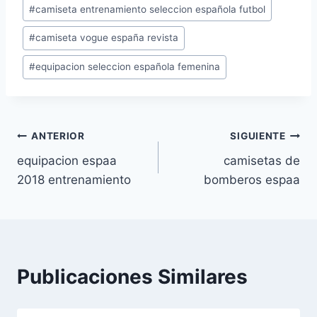
Etiquetas
#
camiseta entrenamiento seleccion española futbol
de
#
camiseta vogue españa revista
la
entrada:
#
equipacion seleccion española femenina
Navegación
ANTERIOR
SIGUIENTE
equipacion espaa
camisetas de
de
2018 entrenamiento
bomberos espaa
entradas
Publicaciones Similares