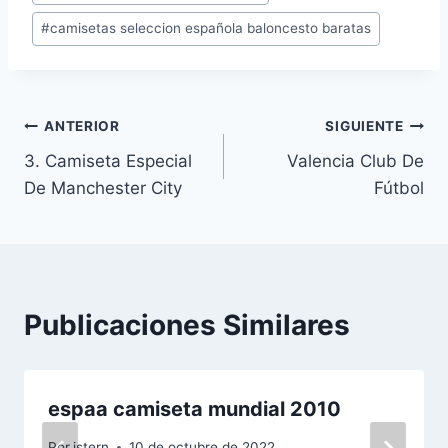
entrada:
#
camisetas seleccion española baloncesto baratas
Navegación
ANTERIOR
SIGUIENTE
3. Camiseta Especial
Valencia Club De
de
De Manchester City
Fútbol
entradas
Publicaciones Similares
espaa camiseta mundial 2010
Por
istern
10 de octubre de 2022