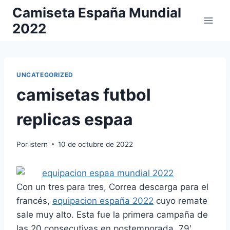
Saltar
Camiseta España Mundial
al
2022
contenido
UNCATEGORIZED
camisetas futbol
replicas espaa
Por
istern
10 de octubre de 2022
Con un tres para tres, Correa descarga para el
francés,
equipacion españa 2022
cuyo remate
sale muy alto. Esta fue la primera campaña de
las 20 consecutivas en postemporada. 79′