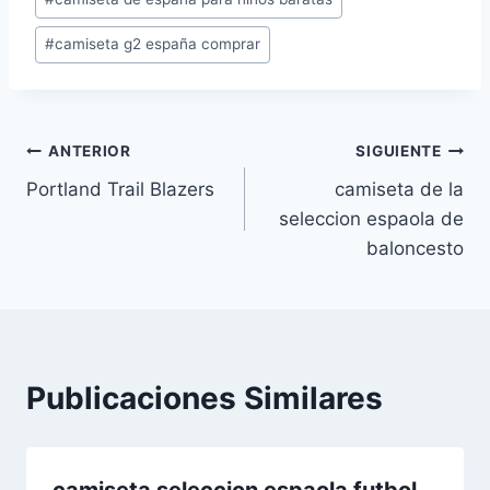
la
entrada:
#
camiseta g2 españa comprar
Navegación
ANTERIOR
SIGUIENTE
Portland Trail Blazers
camiseta de la
de
seleccion espaola de
entradas
baloncesto
Publicaciones Similares
camiseta seleccion espaola futbol