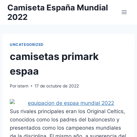
Saltar
Camiseta España Mundial
al
2022
contenido
UNCATEGORIZED
camisetas primark
espaa
Por
istern
17 de octubre de 2022
Sus rivales principales eran los Original Celtics,
conocidos como los padres del baloncesto y
presentados como los campeones mundiales
de la disciplina. El mismo año, a sugerencia del