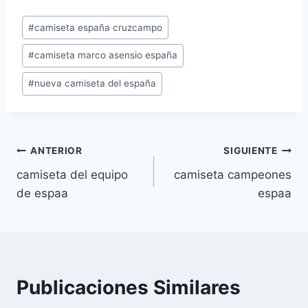
Etiquetas
#
camiseta españa cruzcampo
de
#
camiseta marco asensio españa
la
entrada:
#
nueva camiseta del españa
Navegación
ANTERIOR
SIGUIENTE
camiseta del equipo
camiseta campeones
de
de espaa
espaa
entradas
Publicaciones Similares