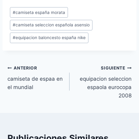
Etiquetas
#
camiseta españa morata
de
#
camiseta seleccion española asensio
la
entrada:
#
equipacion baloncesto españa nike
Navegación
ANTERIOR
SIGUIENTE
camiseta de espaa en
equipacion seleccion
de
el mundial
espaola eurocopa
entradas
2008
Publicaciones Similares