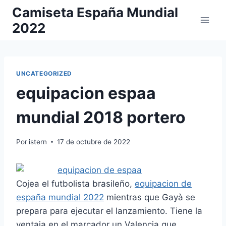
Saltar
Camiseta España Mundial
al
2022
contenido
UNCATEGORIZED
equipacion espaa
mundial 2018 portero
Por
istern
17 de octubre de 2022
Cojea el futbolista brasileño,
equipacion de
españa mundial 2022
mientras que Gayà se
prepara para ejecutar el lanzamiento. Tiene la
ventaja en el marcador un Valencia que