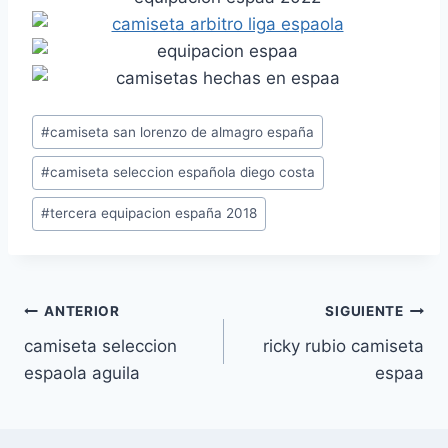
Etiquetas
#
camiseta san lorenzo de almagro españa
de
#
camiseta seleccion española diego costa
la
entrada:
#
tercera equipacion españa 2018
Navegación
ANTERIOR
SIGUIENTE
camiseta seleccion
ricky rubio camiseta
de
espaola aguila
espaa
entradas