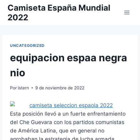
Saltar
Camiseta España Mundial
al
2022
contenido
UNCATEGORIZED
equipacion espaa negra
nio
Por
istern
9 de noviembre de 2022
Esta posición llevó a un fuerte enfrentamiento
del Che Guevara con los partidos comunistas
de América Latina, que en general no
aprobaban la estrategia de lucha armada