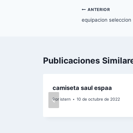
Navegación
ANTERIOR
equipacion seleccion
de
entradas
Publicaciones Similar
lmas
camiseta saul espaa
 espaa
Por
istern
10 de octubre de 2022
de 2022