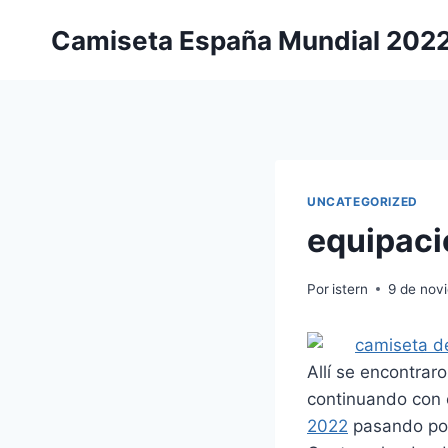
Saltar
Camiseta España Mundial 202
al
contenido
UNCATEGORIZED
equipaci
Por
istern
9 de nov
Allí se encontrar
continuando con 
2022
pasando por 