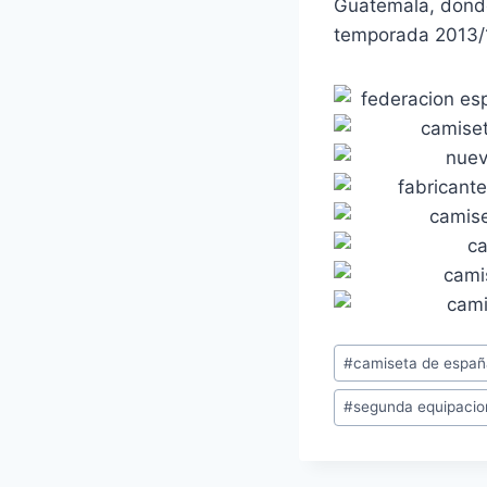
Guatemala, donde s
temporada 2013/14
Etiquetas
#
camiseta de espa
de
#
segunda equipacio
la
entrada: