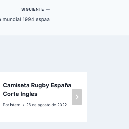
SIGUIENTE
a mundial 1994 espaa
Camiseta Rugby España
camise
Corte Ingles
Por
istern
Por
istern
26 de agosto de 2022