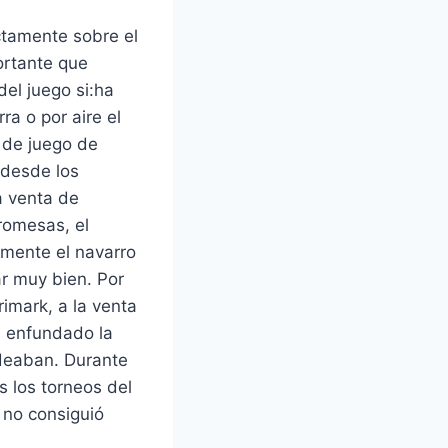
ectamente sobre el
ortante que
el juego si:ha
a o por aire el
o de juego de
 desde los
a venta de
romesas, el
lmente el navarro
r muy bien. Por
rimark, a la venta
ha enfundado la
odeaban. Durante
s los torneos del
 no consiguió