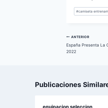
Etiquetas
#
camiseta entrenam
de
la
entrada:
Navegación
ANTERIOR
España Presenta La 
de
2022
entradas
Publicaciones Similar
espaa
equipacion seleccion