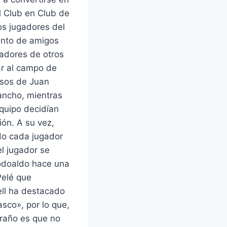
ll Club en Club de
os jugadores del
anto de amigos
adores de otros
ar al campo de
asos de Juan
ancho, mientras
equipo decidían
ión. A su vez,
ndo cada jugador
el jugador se
lodoaldo hace una
Pelé que
gell ha destacado
asco», por lo que,
traño es que no