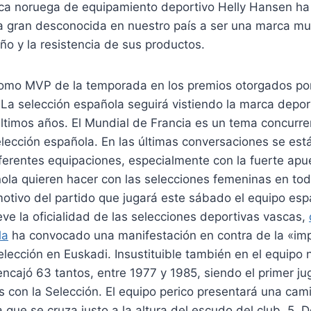
rca noruega de equipamiento deportivo Helly Hansen h
a gran desconocida en nuestro país a ser una marca mu
eño y la resistencia de sus productos.
omo MVP de la temporada en los premios otorgados por 
La selección española seguirá vistiendo la marca depor
últimos años. El Mundial de Francia es un tema concurre
elección española. En las últimas conversaciones se est
iferentes equipaciones, especialmente con la fuerte ap
ola quieren hacer con las selecciones femeninas en to
otivo del partido que jugará este sábado el equipo espa
ve la oficialidad de las selecciones deportivas vascas,
la
ha convocado una manifestación en contra de la «imp
elección en Euskadi. Insustituible también en el equipo 
ncajó 63 tantos, entre 1977 y 1985, siendo el primer j
 con la Selección. El equipo perico presentará una cam
a que se cruza justo a la altura del escudo del club. 5.