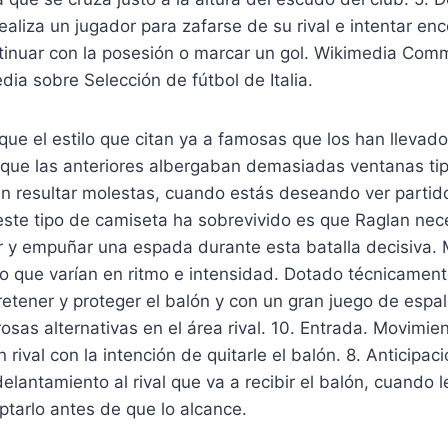
aliza un jugador para zafarse de su rival e intentar en
ntinuar con la posesión o marcar un gol. Wikimedia Co
dia sobre Selección de fútbol de Italia.
e el estilo que citan ya a famosas que los han llevado 
 que las anteriores albergaban demasiadas ventanas ti
n resultar molestas, cuando estás deseando ver partido
 este tipo de camiseta ha sobrevivido es que Raglan ne
ar y empuñar una espada durante esta batalla decisiva.
o que varían en ritmo e intensidad. Dotado técnicament
etener y proteger el balón y con un gran juego de espald
sas alternativas en el área rival. 10. Entrada. Movimien
 rival con la intención de quitarle el balón. 8. Anticipa
lantamiento al rival que va a recibir el balón, cuando l
ptarlo antes de que lo alcance.