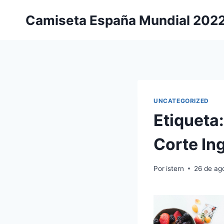
Saltar
Camiseta España Mundial 202
al
contenido
UNCATEGORIZED
Etiqueta
Corte In
Por
istern
26 de ag