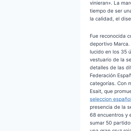
vinieran». La ma
tiempo de ser un
la calidad, el dis
Fue reconocida c
deportivo Marca. 
lucido en los 35 
vestuario de la s
detalles de las d
Federación Españ
categorías. Con m
Esait, que promue
seleccion españo
presencia de la s
68 encuentros y e
sumar 50 partidos
una gran cruz roj