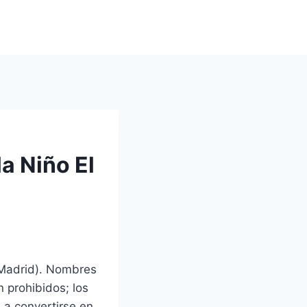
a Niño El
 Madrid). Nombres
 prohibidos; los
 a convertirse en