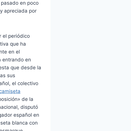
a pasado en poco
y apreciada por
el periódico
tiva que ha
nte en el
á entrando en
uesta que desde la
das sus
ñol, el colectivo
camiseta
osición» de la
nacional, disputó
ugador español en
iseta blanca con
 Desmarque.