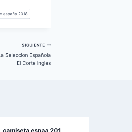
de españa 2018
SIGUIENTE
La Seleccion Española
El Corte Ingles
camiseta espaa 201
camise