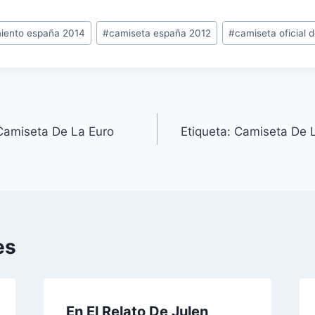
iento españa 2014
#
camiseta españa 2012
#
camiseta oficial 
Camiseta De La Euro
Etiqueta: Camiseta De 
es
En El Relato De Julen