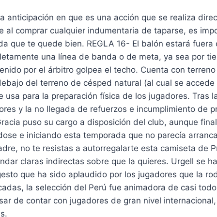
la anticipación en que es una acción que se realiza dir
ue al comprar cualquier indumentaria de taparse, es imp
a que te quede bien. REGLA 16- El balón estará fuera d
tamente una línea de banda o de meta, ya sea por tierr
enido por el árbitro golpea el techo. Cuenta con terren
 debajo del terreno de césped natural (al cual se accede
e usa para la preparación física de los jugadores. Tras l
res y la no llegada de refuerzos e incumplimiento de p
racia puso su cargo a disposición del club, aunque fina
ose e iniciando esta temporada que no parecía arranca
adre, no te resistas a autorregalarte esta camiseta de P
ndar claras indirectas sobre que la quieres. Urgell se 
gesto que ha sido aplaudido por los jugadores que la r
cadas, la selección del Perú fue animadora de casi todo
sar de contar con jugadores de gran nivel internacional,
s.