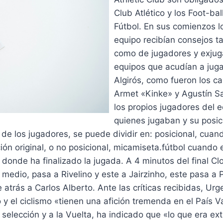
Club Atlético y los Foot-ba
Fútbol. En sus comienzos l
equipo recibían consejos t
como de jugadores y exjug
equipos que acudían a jug
Algirós, como fueron los c
Armet «Kinke» y Agustín S
los propios jugadores del 
quienes jugaban y su posic
 de los jugadores, se puede dividir en: posicional, cua
ión original, o no posicional, micamiseta.fútbol cuando 
 donde ha finalizado la jugada. A 4 minutos del final C
 medio, pasa a Rivelino y este a Jairzinho, este pasa a 
e atrás a Carlos Alberto. Ante las críticas recibidas, Ur
 y el ciclismo «tienen una afición tremenda en el País V
a selección y a la Vuelta, ha indicado que «lo que era ex