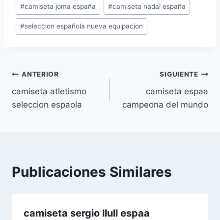
Etiquetas
#
camiseta joma españa
#
camiseta nadal españa
de
#
seleccion española nueva equipacion
la
entrada:
Navegación
ANTERIOR
SIGUIENTE
camiseta atletismo
camiseta espaa
de
seleccion espaola
campeona del mundo
entradas
Publicaciones Similares
camiseta sergio llull espaa