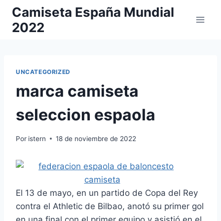
Saltar
Camiseta España Mundial
al
2022
contenido
UNCATEGORIZED
marca camiseta
seleccion espaola
Por
istern
18 de noviembre de 2022
El 13 de mayo, en un partido de Copa del Rey
contra el Athletic de Bilbao, anotó su primer gol
en una final con el primer equipo y asistió en el