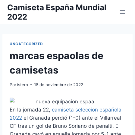
Saltar
Camiseta España Mundial
al
2022
contenido
UNCATEGORIZED
marcas espaolas de
camisetas
Por
istern
18 de noviembre de 2022
En la jornada 22,
camiseta seleccion española
2022
el Granada perdió (1-0) ante el Villarreal
CF tras un gol de Bruno Soriano de penalti. El
Granada cayó en aquella jornada por 5-1 ante