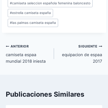
Etiquetas
#
camiseta seleccion española femenina baloncesto
de
#
estrella camiseta españa
la
entrada:
#
las palmas camiseta españa
Navegación
ANTERIOR
SIGUIENTE
camiseta espaa
equipacion de espaa
de
mundial 2018 iniesta
2017
entradas
Publicaciones Similares