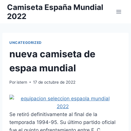
Saltar
Camiseta España Mundial
al
2022
contenido
UNCATEGORIZED
nueva camiseta de
espaa mundial
Por
istern
17 de octubre de 2022
Se retiró definitivamente al final de la
temporada 1994-95. Su último partido oficial
fue el quinto enfrentamiento entre F. C.