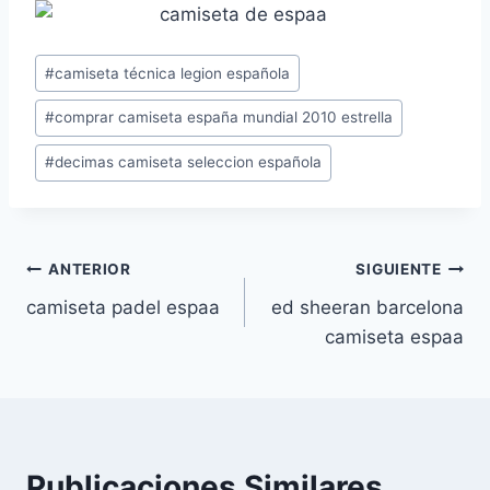
Etiquetas
#
camiseta técnica legion española
de
#
comprar camiseta españa mundial 2010 estrella
la
entrada:
#
decimas camiseta seleccion española
Navegación
ANTERIOR
SIGUIENTE
camiseta padel espaa
ed sheeran barcelona
de
camiseta espaa
entradas
Publicaciones Similares