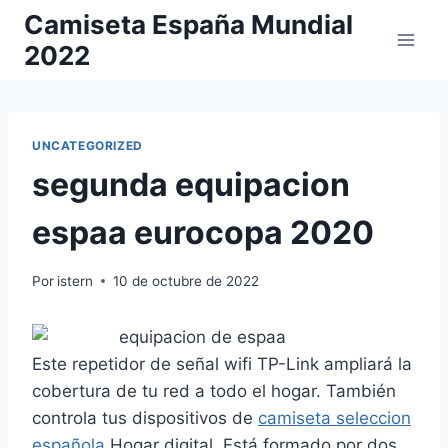
Saltar
Camiseta España Mundial
al
2022
contenido
UNCATEGORIZED
segunda equipacion
espaa eurocopa 2020
Por
istern
10 de octubre de 2022
Este repetidor de señal wifi TP-Link ampliará la
cobertura de tu red a todo el hogar. También
controla tus dispositivos de
camiseta seleccion
española
Hogar digital. Está formado por dos