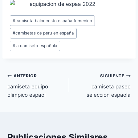
Etiquetas
#
camiseta baloncesto españa femenino
de
#
camisetas de peru en españa
la
entrada:
#
la camiseta española
Navegación
ANTERIOR
SIGUIENTE
camiseta equipo
camiseta paseo
de
olimpico espaol
seleccion espaola
entradas
Publicaciones Similares