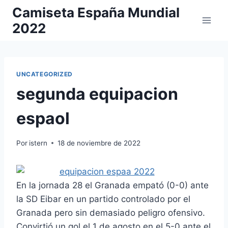
Saltar
Camiseta España Mundial
al
2022
contenido
UNCATEGORIZED
segunda equipacion
espaol
Por
istern
18 de noviembre de 2022
En la jornada 28 el Granada empató (0-0) ante
la SD Eibar en un partido controlado por el
Granada pero sin demasiado peligro ofensivo.
Convirtió un gol el 1 de agosto en el 5-0 ante el