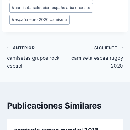
de
#
camiseta seleccion española baloncesto
la
entrada:
#
españa euro 2020 camiseta
Navegación
ANTERIOR
SIGUIENTE
camisetas grupos rock
camiseta espaa rugby
de
espaol
2020
entradas
Publicaciones Similares
camiseta espaa mundial 2018