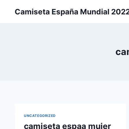
Saltar
Camiseta España Mundial 202
al
contenido
ca
UNCATEGORIZED
camiseta espaa mujer