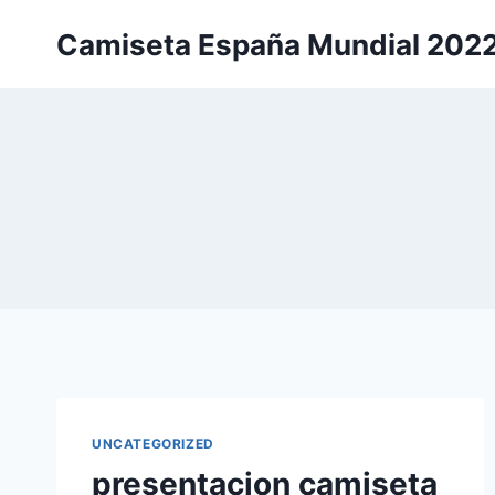
Saltar
Camiseta España Mundial 202
al
contenido
UNCATEGORIZED
presentacion camiseta