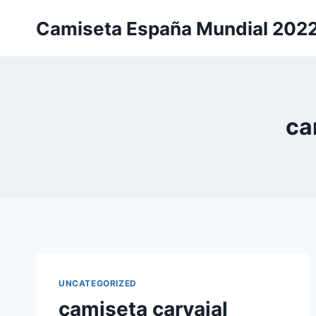
Saltar
Camiseta España Mundial 202
al
contenido
ca
UNCATEGORIZED
camiseta carvajal