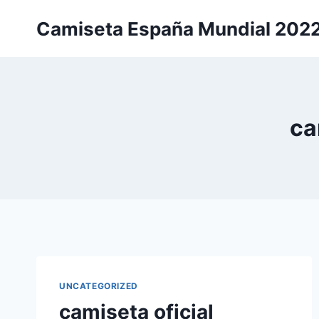
Saltar
Camiseta España Mundial 202
al
contenido
ca
UNCATEGORIZED
camiseta oficial