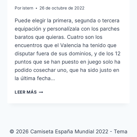
Por
istern
26 de octubre de 2022
Puede elegir la primera, segunda o tercera
equipación y personalízala con los parches
baratos que quieras. Cuatro son los
encuentros que el Valencia ha tenido que
disputar fuera de sus dominios, y de los 12
puntos que se han puesto en juego solo ha
podido cosechar uno, que ha sido justo en
la última fecha…
EQUIPACION
LEER MÁS
ESPAA
2018
NIO
EL
CORTE
INGLES
© 2026 Camiseta España Mundial 2022 - Tema