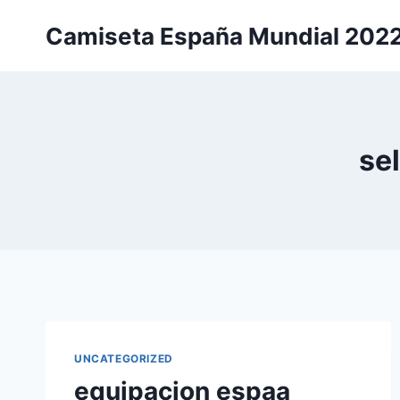
Saltar
Camiseta España Mundial 202
al
contenido
se
UNCATEGORIZED
equipacion espaa