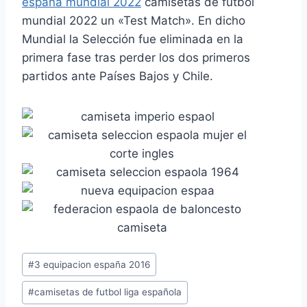
españa mundial 2022
camisetas de futbol
mundial 2022 un «Test Match». En dicho
Mundial la Selección fue eliminada en la
primera fase tras perder los dos primeros
partidos ante Países Bajos y Chile.
Etiquetas
#
3 equipacion españa 2016
de
#
camisetas de futbol liga española
la