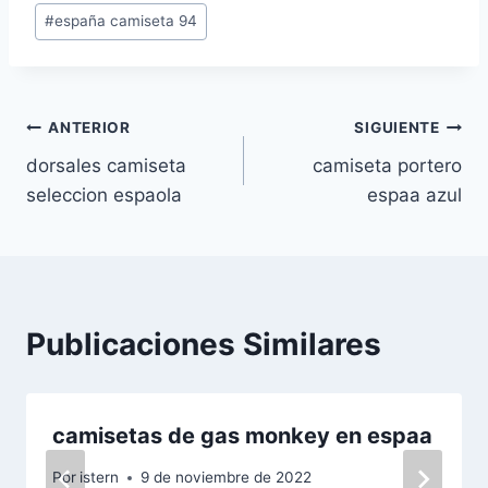
entrada:
#
españa camiseta 94
Navegación
ANTERIOR
SIGUIENTE
dorsales camiseta
camiseta portero
de
seleccion espaola
espaa azul
entradas
Publicaciones Similares
camisetas de gas monkey en espaa
Por
istern
9 de noviembre de 2022