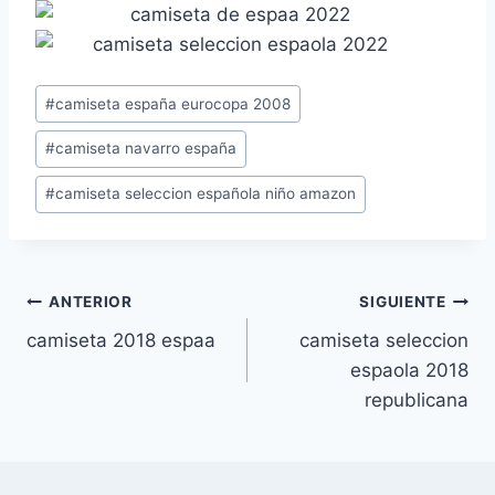
Etiquetas
#
camiseta españa eurocopa 2008
de
#
camiseta navarro españa
la
entrada:
#
camiseta seleccion española niño amazon
Navegación
ANTERIOR
SIGUIENTE
camiseta 2018 espaa
camiseta seleccion
de
espaola 2018
entradas
republicana