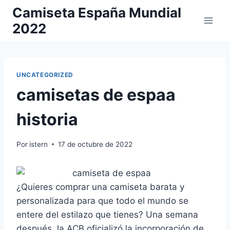
Saltar
Camiseta España Mundial
al
2022
contenido
UNCATEGORIZED
camisetas de espaa
historia
Por
istern
17 de octubre de 2022
¿Quieres comprar una camiseta barata y
personalizada para que todo el mundo se
entere del estilazo que tienes? Una semana
después, la ACB oficializó la incorporación de