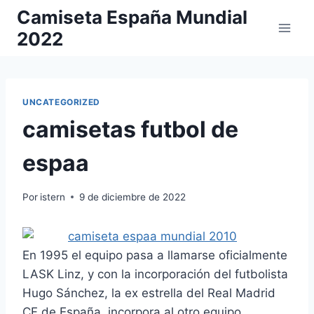
Saltar
Camiseta España Mundial
al
2022
contenido
UNCATEGORIZED
camisetas futbol de
espaa
Por
istern
9 de diciembre de 2022
En 1995 el equipo pasa a llamarse oficialmente
LASK Linz, y con la incorporación del futbolista
Hugo Sánchez, la ex estrella del Real Madrid
CF de España, incorpora al otro equipo