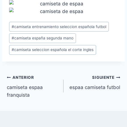
Etiquetas
#
camiseta entrenamiento seleccion española futbol
de
#
camiseta españa segunda mano
la
entrada:
#
camiseta seleccion española el corte ingles
Navegación
ANTERIOR
SIGUIENTE
camiseta espaa
espaa camiseta futbol
de
franquista
entradas