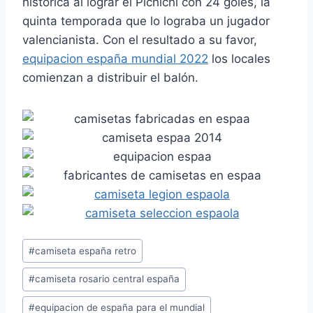
histórica al lograr el Pichichi con 24 goles, la
quinta temporada que lo lograba un jugador
valencianista. Con el resultado a su favor,
equipacion españa mundial 2022
los locales
comienzan a distribuir el balón.
Etiquetas
#
camiseta españa retro
de
#
camiseta rosario central españa
la
entrada:
#
equipacion de españa para el mundial