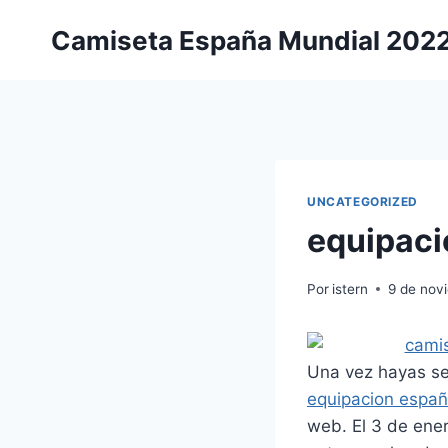
Saltar
Camiseta España Mundial 202
al
contenido
UNCATEGORIZED
equipaci
Por
istern
9 de nov
Una vez hayas sel
equipacion espa
web. El 3 de ene