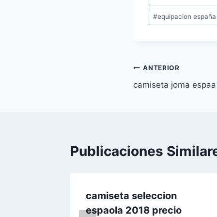
de
#
equipacion españ
la
entrada:
Navegación
ANTERIOR
camiseta joma espaa 
de
entradas
Publicaciones Similar
18 isco
camiseta seleccion
espaola 2018 precio
de 2022