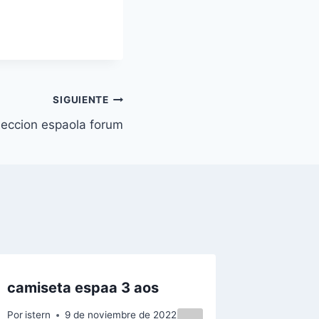
SIGUIENTE
leccion espaola forum
camiseta espaa 3 aos
camise
iniesta
Por
istern
9 de noviembre de 2022