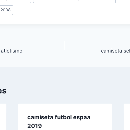
a 2008
atletismo
camiseta se
es
camiseta futbol espaa
2019