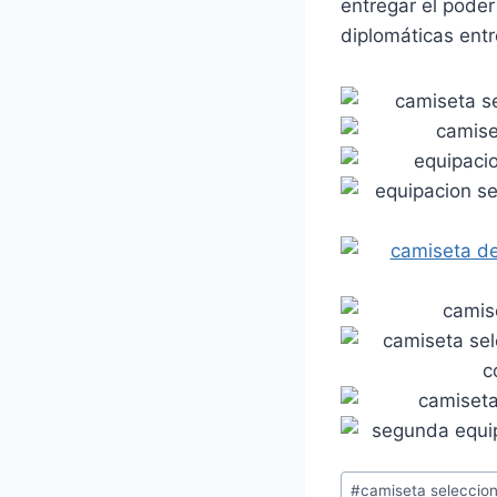
entregar el poder
diplomáticas ent
Etiquetas
#
camiseta seleccio