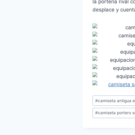
la portería rival 
desplace y cuenta
Etiquetas
#
camiseta antigua 
de
#
camiseta portero 
la
entrada: