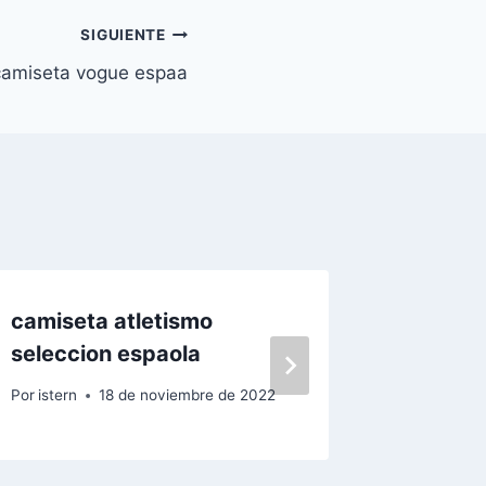
SIGUIENTE
camiseta vogue espaa
camiseta atletismo
Camiset
seleccion espaola
Selecc
Por
istern
18 de noviembre de 2022
Por
istern