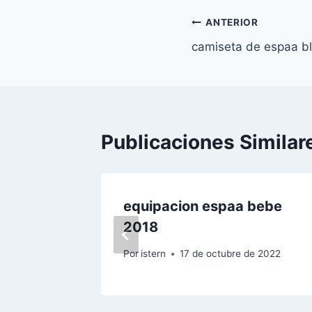
Navegación
ANTERIOR
camiseta de espaa b
de
entradas
Publicaciones Similar
esto
equipacion espaa bebe
2018
e 2022
Por
istern
17 de octubre de 2022