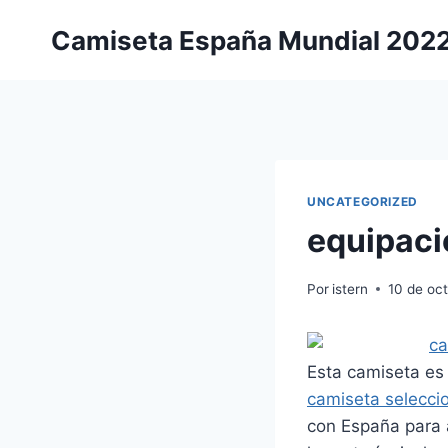
Saltar
Camiseta España Mundial 202
al
contenido
UNCATEGORIZED
equipaci
Por
istern
10 de oc
Esta camiseta es 
camiseta selecci
con España para 