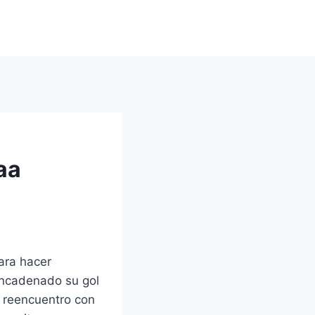
aa
para hacer
encadenado su gol
u reencuentro con