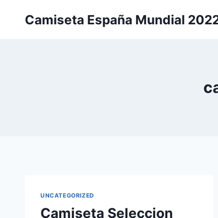
Saltar
Camiseta España Mundial 202
al
contenido
c
UNCATEGORIZED
Camiseta Seleccion